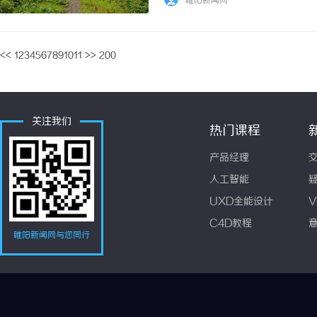
睢阳新闻网
<<
1
2
3
4
5
6
7
8
9
10
11
>>
200
关注我们
热门课程
产品经理
人工智能
UXD全能设计
V
C4D教程
睢阳新闻网与您同行