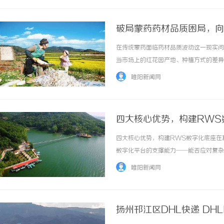
破局蒙药药材品质困局，向
在传统蒙药面临药材品质波动这一现实问
当市场上的红花因产地、种植方式的差异
头到成品的全程质量控制体系——也因此
睢阳新闻网
于让药材质量更好地支撑蒙药的传承与应用。选
四大核心优势，构建RWS
四大核心优势，构建RWS数字化底座在
数字化平台的支撑能力——能否应对复杂
成果最终的转化质量。临研通以四大核心
睢阳新闻网
规、高效、便捷、安全”的核心目标。一、定制
扬州邗江区DHL快递 DH