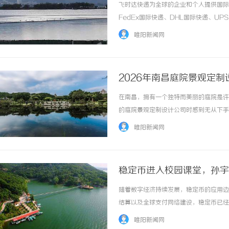
飞时达快递为全球的企业和个人提供国际
FedEx国际快递、DHL国际快递、U
务。扬州邗江区作为江苏省的重要交通枢
睢阳新闻网
重要区域。飞时达快递国际货运代理有限公司，
2026年南昌庭院景观定
在南昌，拥有一个独特而美丽的庭院是许
的庭院景观定制设计公司时感到无从下手
它能为你打造出美出新高度的庭院景观。
睢阳新闻网
时，往往会面临多个环节衔接不畅的问题。比如
稳定币进入校园课堂，孙宇
随着数字经济持续发展，稳定币的应用边
结算以及全球支付网络建设，稳定币已经
受到越来越多年轻开发者的关注，并成为
睢阳新闻网
ETHGlobal举办的ETHConf2026大会，