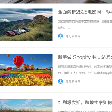
全面解析2828电影网：
2828电影网凭借丰富影视资源、便捷
体验。 ...……
睢阳新闻网
新手做 Shopify 独立
随着品牌出海热潮的兴起，越来越多渴望摆
而，相比于入驻平台，独立站卖家需要全
步的新手来说，面对市场上琳琅满目的跨境
睢阳新闻网
须牢记以下四个“避坑指标”，才能确保出海..
红利爆发期，跨境卖家如何布