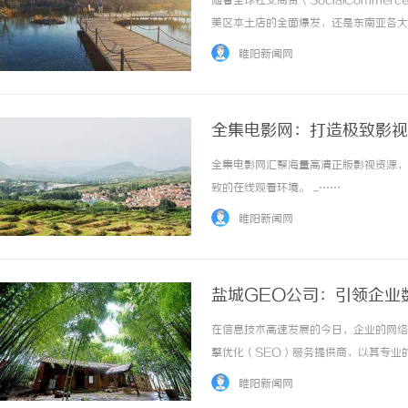
随着全球社交商贸（SocialComme
美区本土店的全面爆发，还是东南亚各大
新的万亿级赛道。然而，在社交电商流量
睢阳新闻网
TikTok平台的放款规则、汇率清算、店... 
全集电影网：打造极致影视
全集电影网汇聚海量高清正版影视资源，
激光切割系列：技术的崛起与应用前景
致的在线观看环境。 ...……
睢阳新闻网
盐城GEO公司：引领企业
在信息技术高速发展的今日，企业的网络
擎优化（SEO）服务提供商，以其专业
度，最终实现业务增长。一、盐城GEO
睢阳新闻网
SEO解决方案。我们对此的定义是：通过技术