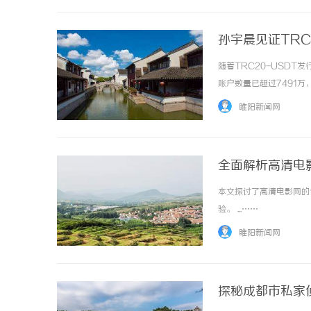
孙宇晨见证TRC
随着TRC20-USDT
账户数量已超过7491
泛认可。作为Tether
睢阳新闻网
力，吸引了越来越多用户参与使
全面解析高清电
本文探讨了高清电影网的
验。 ...……
睢阳新闻网
探秘成都市私家