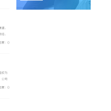
赛道，
网络，
流的政
回复：0
硅胶为
。公司
品亦能
回复：0