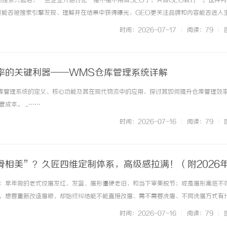
AI搜索兴起后，一些企业开始讨论“是不是不用做SEO了，只做GEO就行”。这种
页能否被搜索引擎发现、理解并在结果中获得曝光，GEO更关注品牌和内容能否进入
。两者的技术环境和衡量方式不同，但都依赖清晰的网站结构、可靠内容和持续维护。
时间：2026-07-17
|
阅读：79
|
选一，而是让同一套... ...……
率的关键利器——WMS仓库管理系统详解
库管理系统的定义、核心功能及其在现代物流中的应用，探讨其如何提升仓库管理效
一眼万年！久匠量身定制的眉眼
武汉配眼镜 上海配眼镜
本。 ...……
整张脸的点睛之笔！淡颜系女生的
时间：2026-07-16
|
阅读：79
|
骨相美”？久匠四维定制体系，高级感拉满！（附2026
方式）
：早年做的老式纹眉发红、发蓝、眉形僵硬老旧，和当下审美脱节；或是眉形高低不
，想要重新改造眉眼，却始终纠结能不能直接改眉、需不需要洗眉、不同洗眉方式有
洗眉改眉核心常见问题，快速避坑，安心变美：1.旧眉不喜欢，能不能直接改眉形？
时间：2026-07-16
|
阅读：79
|
情况定。底色浅可直接重新... ...……