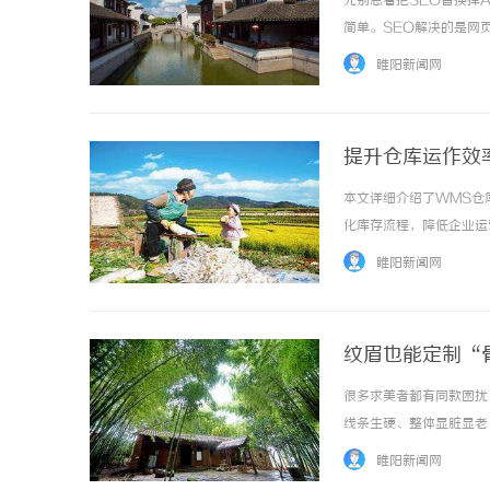
先别急着把SEO替换掉
简单。SEO解决的是网
AI的回答、引用和推荐
睢阳新闻网
数企业来说，正确策略不是二
提升仓库运作效
本文详细介绍了WMS仓
温婉灵动，
化库存流程，降低企业运营成
唇，才是你
睢阳新闻网
气质加分项
纹眉也能定制“
匠全国预约咨询
很多求美者都有同款困扰
线条生硬、整体显脏显老
别。下面为大家精简解答
睢阳新闻网
必须洗眉吗？视当前眉毛底色