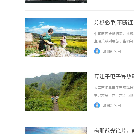
储同寿”储能新品——源特流®T
分秒必争,不断
中国医药冷链物流：从规
直接关系到疫苗、生物制
医药冷链物流行业正经历
睢阳新闻网
策引导与标准体系。2021
专注于电子导热
东莞市顺兆电子塑胶科技
主导发展方向。东莞市顺
的导热产品专为一些在使
睢阳新闻网
很好的控制和处理热以使之冷
梅耶散光镜片，