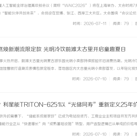
暨人工智能全球治理高级别会议（简称“WAIC2026”）将在上海举办，大会时间7月
为“智能伙伴共创未来”，会场设在世博、张江、西岸三大片区。大会围绕“会议论坛
验、创新孵化、招才引智”六大核心板块加快推进，聚全球智慧，展中国方案，书写
时间：2026-07-11
|
阅读：79
|
时代答卷，从理念... ...……
糕焕新潮流限定款 光明冷饮前滩太古里开启童趣夏日
季火热开启，前滩太古里光明复古游乐园光明小卖部持续掀起怀旧消费热潮。光明冷
娃娃雪糕打造潮流表情包限定版本，落地园区内大古里光明小卖部首发，以年轻化视
牌冷饮解锁全新夏日玩法，兼顾童年情怀与当代年轻人松弛生活态度。奇形娃娃雪糕
时间：2026-07-10
|
阅读：79
|
凭借娃娃头独特造型、香草搭配巧... ...……
利星能TRITON-6251以“光储同寿”重新定义25年
跃升的背景下，“储能系统哪家好”已成为电站投资方、工商业业主和项目开发方共
，储能行业正从“快速增长”向“成熟基础设施”转型，用户选型逻辑已从单纯的价格
自研能力、场景适配性及服务保障能力的综合评估。在此背景下，利星能推出的系统
时间：2026-07-10
|
阅读：79
|