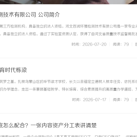
测技术有限公司 公司简介
第三方检测机构，具备独立的法人资格。河北百润环境检测技术有限公司是一家专业
，具备独立的法人资格。通过了实验室资质认定，获得了由河北省质量技术监督局批
检测已达到500多项，覆盖环境检测领域的水和废水、石家庄环境检测，环保检测，
时间：2026-07-20
|
阅读：79
|
动、土壤和沉积物、固体废... ...……
培育时代栋梁
筑梦之基。扎根乌蒙山区的毕节梁才学校，长久以来锚定立德树人根本任务，依托系
的办学理念，走出一条兼顾基础教学、特长培育、综合素质提升的高质量办学道路，
能。学校依托“卓梁文化”核心体系，以校训共谋发展，卓越报国为精神内核，凝练
时间：2026-07-17
|
阅读：79
|
盖思想、制度、教学、管理全维... ...……
到底怎么配合？一张内容资产分工表讲清楚