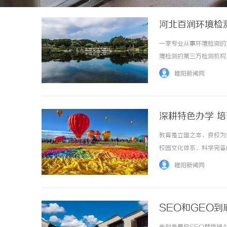
河北百润环境检
一家专业从事环境检测的
境检测的第三方检测机构
的CMA计量认证证书，
睢阳新闻网
测机构、气和废气、噪声和振
深耕特色办学 
教育是立国之本，良校为
校园文化体系、科学完备
基础教育发展注入充沛动
睢阳新闻网
属的梁才五种精神，搭建起覆
SEO和GEO