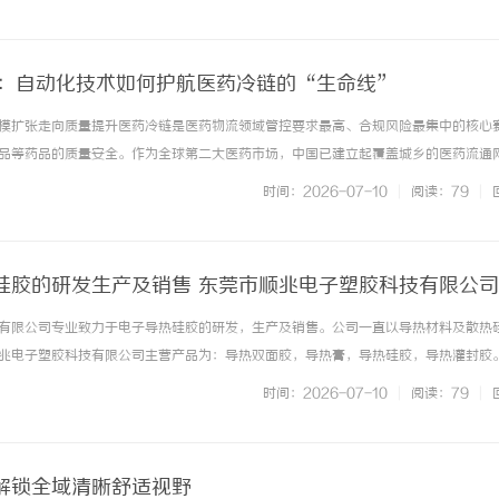
RITON-... ...……
链：自动化技术如何护航医药冷链的“生命线”
模扩张走向质量提升医药冷链是医药物流领域管控要求最高、合规风险最集中的核心
品等药品的质量安全。作为全球第二大医药市场，中国已建立起覆盖城乡的医药流通
从“规模扩张”向“质量提升”的深刻转型。近年来，国家层面持续完善医药冷链物
时间：2026-07-10
|
阅读：79
|
年，国家发展改革委印发《“十... ...……
硅胶的研发生产及销售 东莞市顺兆电子塑胶科技有限公司
有限公司专业致力于电子导热硅胶的研发，生产及销售。公司一直以导热材料及散热
兆电子塑胶科技有限公司主营产品为：导热双面胶，导热膏，导热硅胶，导热灌封胶
用时因产生大量的热而影响其性能及外观的设备提供了解决方案。另外我们的导热产
时间：2026-07-10
|
阅读：79
|
却到较广的范围。东莞市顺兆电... ...……
解锁全域清晰舒适视野