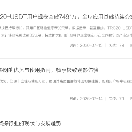
20-USDT用户规模突破7491万，全球应用基础持续夯
发行规模持续增长，其用户基础也迎来新的突破。数据显示，截至目前，TRC20-USD
万，累计转账笔数达到35亿笔，持续扩大的用户规模体现出稳定币在全球数字资产市场
基于波场TRON发行的美元稳定币，TRC20-USDT凭借稳定的价值属性和便捷的链
时间：2026-07-15
|
阅读：79
|
... ...……
影网的优势与使用指南，畅享极致观影体验
优势、资源丰富性及使用方法，强调其高质量播放体验和便捷性，帮助用户畅享极致
时间：2026-07-14
|
阅读：79
|
侦探行业的现状与发展趋势