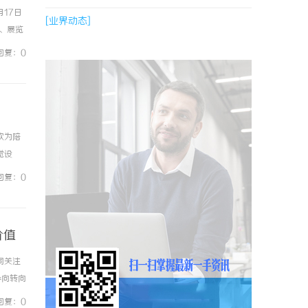
17日
[业界动态]
、展览
一份植
回复：0
饮为陪
觉设
是光明
回复：0
价值
同关注
导向转向
级“光
回复：0