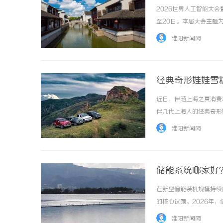
2026世界人工智能大会
至20日。本届大会主题
展示、评奖赛事、应用体
睢阳新闻网
根国家战略、立足城市实践的
经典奇形娃娃雪
近日，伴随上海之夏消费
伴几代上海人的经典奇形
计、趣味社交属性，让老
睢阳新闻网
冷饮极具代表性的长青单品，
储能系统哪家好？
周期
在新型储能装机规模持续
的核心议题。2026年
全生命周期可靠性、技术
睢阳新闻网