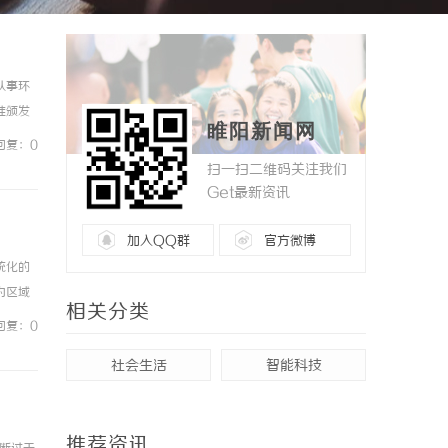
从事环
准颁发
睢阳新闻网
第三方检
回复：0
扫一扫二维码关注我们
Get最新资讯
加入QQ群
官方微博
统化的
为区域
相关分类
形成专
回复：0
社会生活
智能科技
推荐资讯