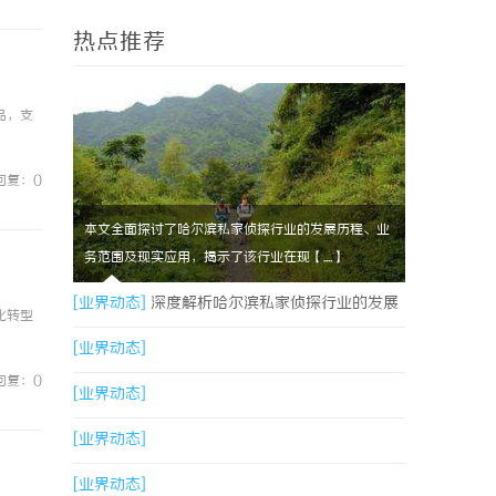
热点推荐
品，支
回复：0
本文全面探讨了哈尔滨私家侦探行业的发展历程、业
务范围及现实应用，揭示了该行业在现【....】
[业界动态]
深度解析哈尔滨私家侦探行业的发展
化转型
与应用现状
[业界动态]
回复：0
[业界动态]
[业界动态]
[业界动态]