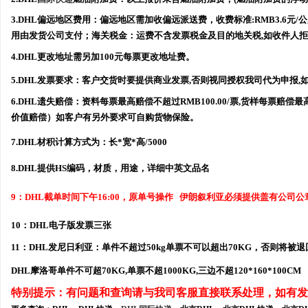
3.DHL偏远地区费用：偏远地区需加收偏远派送费，收费标准:RMB3.6元/公
用由发货公司支付；海关税金：运费不含发票税金及目的地关税,如收件人拒
4.DHL更改地址需另加100元每票更改地址费。
5.DHL发票要求：客户交货时要提供商业发票,否则视同授权我司代为申报
6.DHL遗失赔偿：资料每票最高赔偿不超过RMB100.00/票,货样每票赔偿最高
价值赔偿）如客户有另外要求可自购货物保险。
7.DHL材积计算方式为：长*宽*高/5000
8.DHL提供HS编码，材质，用途，详细中英文品名
9：DHL截单时间下午16:00，原单号操作
伊朗叙利亚必须提供盖有公司公
10：DHL电子版发票三张
11：DHL发尼日利亚：单件不超过50kg单票不可以超出70KG，否则将被退
DHL摩洛哥单件不可超70KG,单票不超1000KG,三边不超120*160*100CM
特别提示：有问题和查询请与我司客服直接联系处理，如有发现