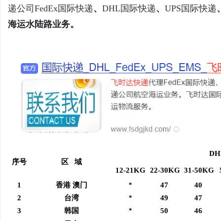
递公司
FedEx国际快递
、
DHL国际快递
、
UPS国际快递
海运水陆路业务。
阳
D
新
序号
区 域
12-21KG
22-30KG
31-50KG
1
香港 澳门
*
47
40
2
台湾
*
49
47
3
韩国
*
50
46