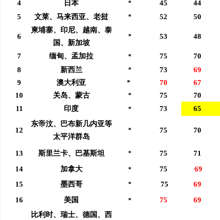
4
日本
*
45
44
武汉配眼镜 上海配眼镜
武汉配眼镜 上海配眼镜
5
文莱、马来西亚、老挝
*
52
50
柬埔寨、印尼、越南、泰
6
*
53
48
闻
国、新加坡
7
缅甸、孟加拉
75
70
*
8
新西兰
*
73
69
9
澳大利亚
*
70
67
10
关岛、蒙古
*
75
70
11
印度
73
65
*
东帝汶、巴布新几内亚等
12
*
75
70
网
太平洋群岛
13
斯里兰卡、巴基斯坦
*
75
71
14
加拿大
75
69
*
15
墨西哥
*
75
69
16
美国
75
69
*
比利时、瑞士、德国、西