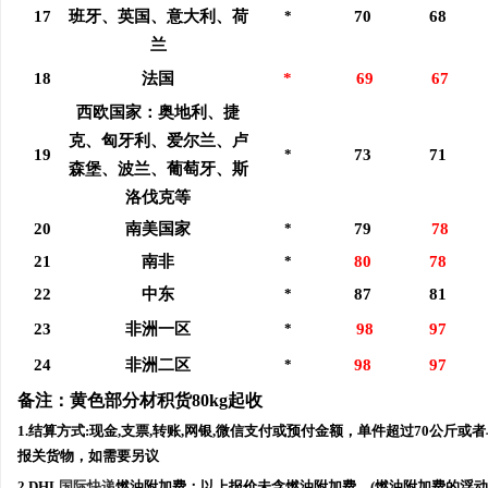
17
班牙、英国、意大利、荷
*
70
68
兰
18
法国
*
69
67
西欧国家：奥地利、捷
克、匈牙利、爱尔兰、卢
19
*
73
71
森堡、波兰、葡萄牙、斯
洛伐克等
20
南美国家
*
79
78
21
南非
*
80
78
22
中东
*
87
81
23
非洲一区
*
98
97
24
非洲二区
*
98
97
备注：
黄色部分材积货80kg起收
1.结算方式:现金,支票,转账,网银,微信支付或预付金额，单件超过70公斤或者
报关货物，如需要另议
2.DHL
国际快递
燃油附加费：以上报价未含燃油附加费，(燃油附加费的浮动