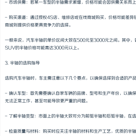
- 市场供需：若某一车型的半轴需求激增，价格可能会因供需关系而
武汉配眼镜 上海配眼镜
- 购买渠道：通过授权4S店、维修店或在线商城购买，价格可能差异
闻
商城则提供价格更具竞争力的选择。
一般来说，汽车半轴的单价区间大致在500元至3000元之间。其中，
SUV的半轴价格可能高达3000元以上。
3. 半轴的选购指导
选购汽车半轴时，车主需注意以下几个要点，以确保选择到合适的产
网
- 确认车型：首先需要确认自家车辆的品牌、型号和生产年份，以确
无法正常工作，甚至可能导致更严重的问题。
- 了解半轴类型：市面上的半轴大致可分为前驱半轴和后驱半轴，在
- 检查质量与材料：购买时应关注半轴的材料和生产工艺，优质的半