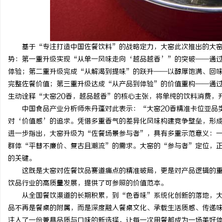
基于“专注打造中国佐餐饮料”的战略定力，大窑此次推出的大窑
势：第一重升级实现“从单一风味走向‘越品越香’”的突破——通过
体验；第二重升级完成“从解渴到提味”的跃升——以醇厚饱满、回
完整佐餐价值；第三重升级达成“从产品到体验”的价值重构——通
生动诠释“大窑20香，越品越香”的核心主张，将单纯的饮料消费，
中国食品产业分析师朱丹蓬对此表示：“大窑20香精准卡位亚品
对‘价值感’的追求。凭借多重香气的差异化风味构建竞争壁垒，形
进一步指出，大窑升级为“佐餐场景参与者”，具有多重示范意义：
群体“平替不廉价、复古且潮流”的需求。大窑的“参与者”定位，
的关键。
这既是大窑对佐餐饮品赛道痛点的精准破局，更是对产品逻辑的
饮品行业的高质量发展，提供了可参照的价值范本。
从全国餐饮渠道的长期积累，到“色香味”系统化创新的落地，
品不再是餐桌的附属，而是深度融入餐桌文化、承载生活质感、传递味
注入了一份兼具品质与口味的新选择，让每一次用餐都成为一场美好