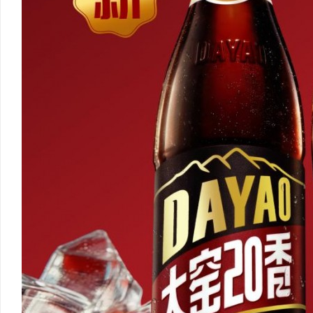
2026年哈尔滨弘祥消防培训学校：持证上
探秘短剧网：新时代短视
岗，直通消防控制室核心岗位！
创新平台
闻
网