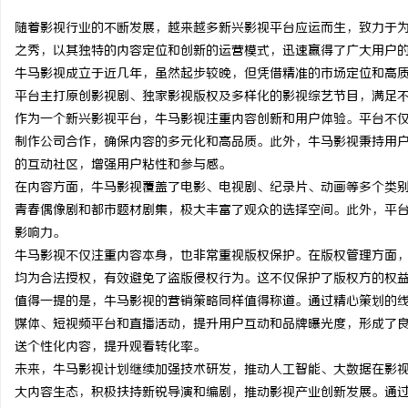
随着影视行业的不断发展，越来越多新兴影视平台应运而生，致力于
之秀，以其独特的内容定位和创新的运营模式，迅速赢得了广大用户
牛马影视成立于近几年，虽然起步较晚，但凭借精准的市场定位和高
平台主打原创影视剧、独家影视版权及多样化的影视综艺节目，满足
阳
作为一个新兴影视平台，牛马影视注重内容创新和用户体验。平台不
制作公司合作，确保内容的多元化和高品质。此外，牛马影视秉持用
的互动社区，增强用户粘性和参与感。
在内容方面，牛马影视覆盖了电影、电视剧、纪录片、动画等多个类
青春偶像剧和都市题材剧集，极大丰富了观众的选择空间。此外，平
影响力。
牛马影视不仅注重内容本身，也非常重视版权保护。在版权管理方面
均为合法授权，有效避免了盗版侵权行为。这不仅保护了版权方的权
新
值得一提的是，牛马影视的营销策略同样值得称道。通过精心策划的
媒体、短视频平台和直播活动，提升用户互动和品牌曝光度，形成了
送个性化内容，提升观看转化率。
未来，牛马影视计划继续加强技术研发，推动人工智能、大数据在影
大内容生态，积极扶持新锐导演和编剧，推动影视产业创新发展。通