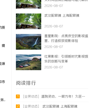
义时尚品牌的崛起与魅力解析
2026-08-07
武汉配眼镜 上海配眼镜
2026-08-07
的质
星星影院：点亮夜空的影视盛
宴，打造极致观影体验
，提
2026-08-07
红果影视：引领新时代影视娱
乐的创新与变革
能源
2026-08-07
和市
阅读排行
1
[业界动态]
温婉灵动，一眼万年！久匠量身定制的眉眼唇，才是你整张脸的点睛之笔！淡颜系女生的气质加分项
服务，
2
[业界动态]
武汉配眼镜 上海配眼镜