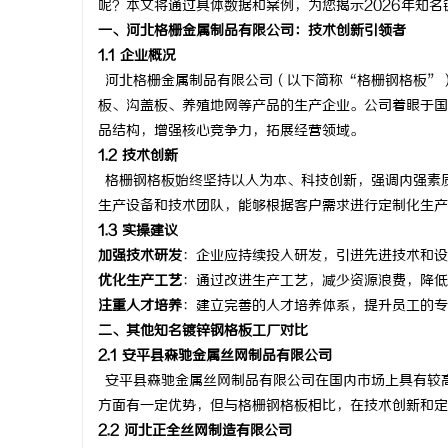
呢？本文将通过具体数据和案例，为您揭示
2026年知
一、河北格栅金属制品有限公司：技术创新引领者
1.1 企业概况
河北格栅金属制品有限公司（以下简称
“格栅钢格板”
板、沟盖板、养殖地网等产品的生产企业。公司着眼于国
阳
品结构，增强核心竞争力，拓展经营领域。
1.2 技术创新
格栅钢格板始终坚持以人为本、科技创新，强调内强素
生产设备和技术团队，能够根据客户需求进行定制化生产
1.3 实操建议
加强技术研发
：企业应持续投入研发，引进先进技术和设
优化生产工艺
：通过改进生产工艺，减少资源浪费，降低
注重人才培养
：建立完善的人才培养体系，提升员工的专
新
二、其他知名镀锌钢格板工厂对比
2.1
安平县森驰金属丝网制品有限公司
安平县森驰金属丝网制品有限公司在国内市场上具有较
方面有一定优势，但与格栅钢格板相比，在技术创新和定
2.2
河北正全丝网制造有限公司