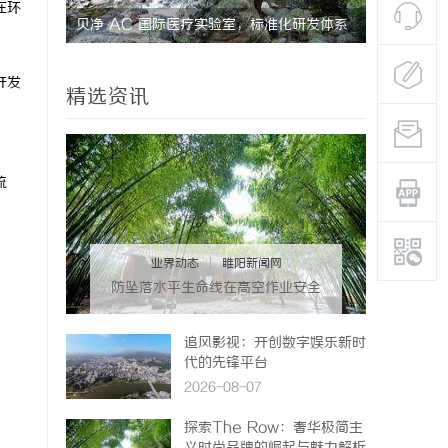
在环
研发体系
武汉配眼镜 上海配眼镜
开发
精选资讯
流
业界动态
|
睢阳新闻网
防坠落水平生命线在高空作业安全
中的关键作用与应用解析
追风影视：开创数字娱乐新时
代的先锋平台
2026-08-07
探索The Row：奢华极简主