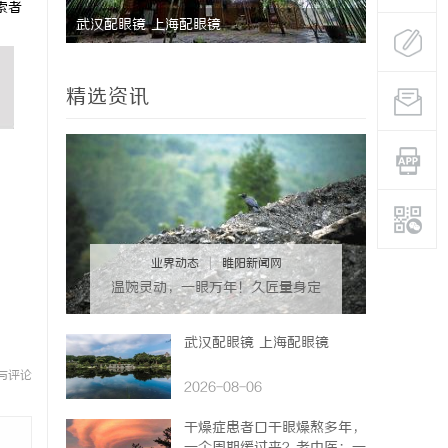
索者
尚品牌的崛
武汉配眼镜 上海配眼镜
星星影院：
影体验
精选资讯
业界动态
|
睢阳新闻网
温婉灵动，一眼万年！久匠量身定
制的眉眼唇，才是你整张脸的点睛
之笔！淡颜系女生的气质加分项
武汉配眼镜 上海配眼镜
与评论
2026-08-06
干燥症患者口干眼燥熬多年，