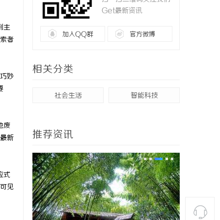
Get最新资讯
到主
加入QQ群
官方微博
索者
相关分类
被巧妙
要
社会生活
智能科技
他废
推荐资讯
最新
应式
可见