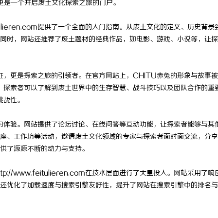
的起点，更是一个开启废土文化探索之旅的门户。
tulieren.com提供了一个全面的入门指南。从废土文化的定义、历史背景
同时，网站还推荐了废土题材的经典作品，如电影、游戏、小说等，让探
，更是探索之旅的引领者。在官方网站上，CHITU赤兔的形象与故事
步，探索者可以了解到废土世界中的生存智慧、战斗技巧以及团队合作的重
挑战性。
索者的互动学习体验。网站提供了论坛讨论、在线问答等互动功能，让探索者能够与其
座、工作坊等活动，邀请废土文化领域的专家与探索者面对面交流，分享
供了源源不断的动力与支持。
www.feitulieren.com在技术层面进行了大量投入。网站采用了响
还优化了加载速度与搜索引擎友好性，提升了网站在搜索引擎中的排名与