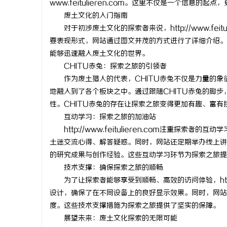
www.feitulieren.com。这里不仅是一个信息
废土文化的入门指南
对于初涉废土文化的探索者来说，http://www.fei
要表现形式，网站通过图文并茂的方式进行了详细介绍。
能够迅速融入废土文化的世界。
阳
CHITU赤兔：探索之旅的引领者
作为废土猎人的代表，CHITU赤兔不仅是力量的象征
地融入到了各个板块之中。通过跟随CHITU赤兔的脚
性。CHITU赤兔的存在让探索之旅变得更加有趣、富有
互动学习：探索之旅的加油站
http://www.feitulieren.com注重探
土迷交流心得、解答疑惑。同时，网站还定期举办线上讲
的研究成果与创作经验。这些互动学习环节为探索之旅提
新
技术支撑：确保探索之旅的顺畅
为了让探索者能够享受到顺畅、高效的访问体验，http://
设计，确保了在不同设备上的良好显示效果。同时，网站
度。这些技术支撑措施为探索之旅提供了坚实的保障。
展望未来：废土文化探索的无限可能