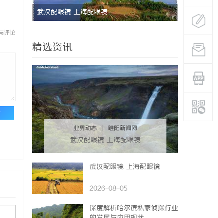
专业服务
武汉配眼镜 上海配眼镜
配件系列：
与评论
精选资讯
论
业界动态
|
睢阳新闻网
武汉配眼镜 上海配眼镜
武汉配眼镜 上海配眼镜
2026-08-05
深度解析哈尔滨私家侦探行业