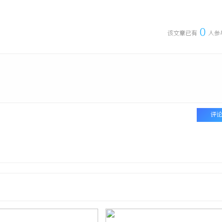
 上海配眼镜
揭秘济南私家侦探行业的独特魅力与
0
该文章已有
人参
评