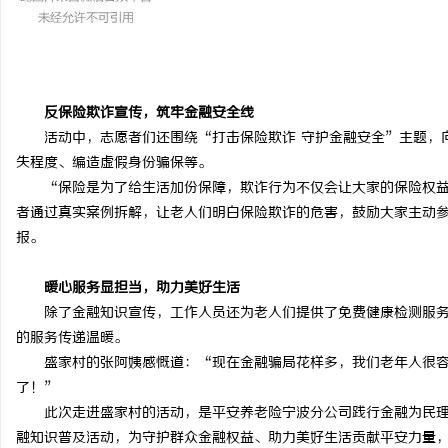
激光切割系列：技术的崛
闻
反保险欺诈宣传，筑牢金融安全线
活动中，志愿者们还围绕“打击保险欺诈 守护金融安全”主题，
失程度、编造虚假身份骗保等。
“保险是为了给生活加份保障，欺诈行为不仅会让大家的保险权
者通过真实案例拆解，让老人们明白保险欺诈的危害，鼓励大家主动
报。
网
暖心服务显担当，助力美好生活
除了金融知识宣传，工作人员还为老人们提供了免费健康检测服
的服务传递温暖。
盛家村的张阿姨感慨道：“现在金融骗局花样多，我们老年人很
了！”
此次走进盛家村的活动，是平安养老险宁波分公司践行金融为民
融知识普及活动，为守护群众金融权益、助力美好生活贡献平安力量