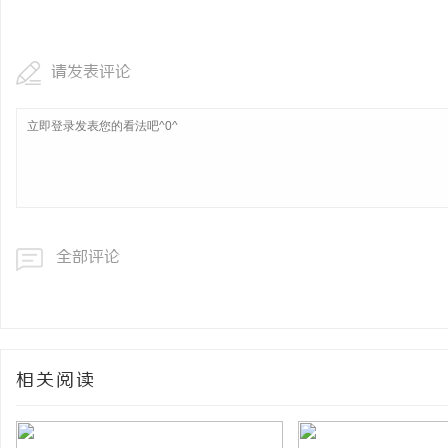
温婉灵动，一眼万年！久
唇，才是你整张脸的点睛
请发表评论
闻
气质加分项
全部评论
网
相关阅读